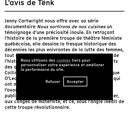
L'avis de Tënk
Jenny Cartwright nous offre avec sa série
documentaire
Nous sortirons de nos cuisines
un
témoignage d’une préciosité inouïe. En retraçant
l’histoire de la première troupe de théâtre féministe
québécoise, elle dessine la fresque historique des
décennies les plus enivrantes de la lutte des femmes,
tout en racontant au passage des pans majeurs de
Nous utilisons des
cookies
tiers pour
l’histoire du Québec. Construite à partir des récits
personnaliser votre expérience et améliorer
des quatre membres de la troupe, Solange
la performance du site.
Collin, Carole Fréchette, Johanne Doré et Véronique
O’Leary, nous accédons aux coulisses des luttes qui
Refuser
Accepter
ont mené notamment à la légalisation de
l’avortement, à la mise sur pied de garderies
publiques, à la reconnaissance du travail ménager,
aux congés de maternité, et ce, sous l’angle inédit de
cette troupe révolutionnaire.
On s’étonne de ne pas avoir entendu davantage les
femmes interrogées dans cette œuvre tant leur