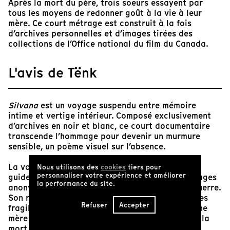
Après la mort du père, trois soeurs essayent par
tous les moyens de redonner goût à la vie à leur
mère. Ce court métrage est construit à la fois
d’archives personnelles et d’images tirées des
collections de l’Office national du film du Canada.
L'avis de Tënk
Silvana
est un voyage suspendu entre mémoire
intime et vertige intérieur. Composé exclusivement
d’archives en noir et blanc, ce court documentaire
transcende l’hommage pour devenir un murmure
sensible, un poème visuel sur l’absence.
La voix grave et lointaine d’une narratrice nous
Nous utilisons des
cookies
tiers pour
personnaliser votre expérience et améliorer
guide à travers des paysages dévastés, des visages
la performance du site.
anonymes, des fragments d’un monde d’après-guerre.
Son récit, tissé de souvenirs diffus et d’anecdotes
Refuser
Accepter
fragiles, évoque le deuil d’un père, la dérive d’une
mère inconsolable et la présence silencieuse de la
mort au quotidien.