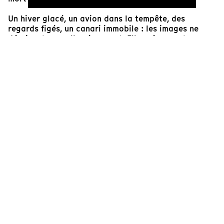
Un hiver glacé, un avion dans la tempête, des
regards figés, un canari immobile : les images ne
décrivent pas, elles évoquent. Elles résonnent,
glissent doucement, portées par une musique
inquiétante. Le film avance avec lenteur, comme si
chaque plan devait être retenu, ressenti, absorbé.
Dans cette densité nostalgique,
Silvana
parle de la
perte, mais aussi du silence qu’elle laisse derrière. Et
lorsque la mère, un jour, choisit de rejoindre l’absent,
c’est tout un monde qui bascule.
Plus qu’un récit sur le deuil,
Silvana
explore la façon
dont la douleur intime imprègne le réel. Et comment,
malgré tout, quelque chose en nous choisit de rester.
De continuer à vivre.
Ayesha Sheikh
Cinéaste et et ancienne étudiante de
L'inis