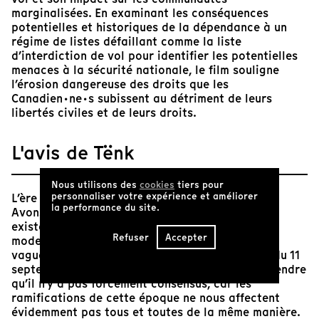
marginalisées. En examinant les conséquences
potentielles et historiques de la dépendance à un
régime de listes défaillant comme la liste
d’interdiction de vol pour identifier les potentielles
menaces à la sécurité nationale, le film souligne
l’érosion dangereuse des droits que les
Canadien·ne·s subissent au détriment de leurs
libertés civiles et de leurs droits.
L'avis de Tënk
Nous utilisons des
cookies
tiers pour
personnaliser votre expérience et améliorer
L’ère « post-9/11 » est-elle réellement terminée?
la performance du site.
Avons-nous passé à un autre volet de notre
existence sur le grand continuum de l’histoire
Refuser
Accepter
moderne ou sommes-nous encore visités par les
vagues qu’a engendrées le tsunami médiatique du 11
septembre 2001? Poser la question c’est comprendre
qu’il n’y a pas forcément consensus, car les
ramifications de cette époque ne nous affectent
évidemment pas tous et toutes de la même manière.