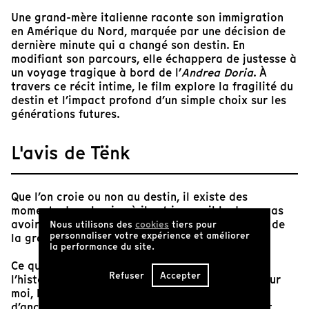
Une grand-mère italienne raconte son immigration
en Amérique du Nord, marquée par une décision de
dernière minute qui a changé son destin. En
modifiant son parcours, elle échappera de justesse à
un voyage tragique à bord de l’
Andrea Doria
. À
travers ce récit intime, le film explore la fragilité du
destin et l’impact profond d’un simple choix sur les
générations futures.
L'avis de Tënk
Que l’on croie ou non au destin, il existe des
moments dans la vie où il est impossible de ne pas
avoir foi en cette idée et de ne pas en éprouver de
Nous utilisons des
cookies
tiers pour
personnaliser votre expérience et améliorer
la gratitude.
la performance du site.
Ce qui m’attire dans ce film, c’est d’entendre
Refuser
Accepter
l’histoire à travers le récit de la grand-mère. Pour
moi, les grands-mères représentent un point
d’ancrage émotionnel universel, des figures dont