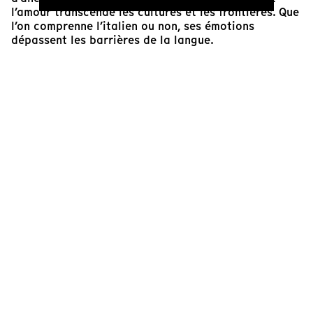
l’amour transcende les cultures et les frontières. Que
l’on comprenne l’italien ou non, ses émotions
dépassent les barrières de la langue.
C’est le genre d’animation qui repose fortement sur
sa richesse visuelle. Chaque plan regorge de détails,
et chaque nouveau visionnement permet de
découvrir quelque chose de nouveau. De petites
traces de lettres apparaissent tout au long du film —
dans le mouvement de la mer, sur l’habit de la
religieuse et dans d’autres recoins subtils de l’image
— créant un langage visuel qui récompense les
spectateur·trice·s attentif·tive·s. J’ai également
apprécié l’intégration de photographies réelles dans
les cadres, un choix qui ajoute de l’intimité au récit
et ancre l’animation dans des souvenirs personnels,
rendant le film encore plus authentique.
Rania Lardjane
Programmatrice, artiste et diplômée de l'université
Concordia