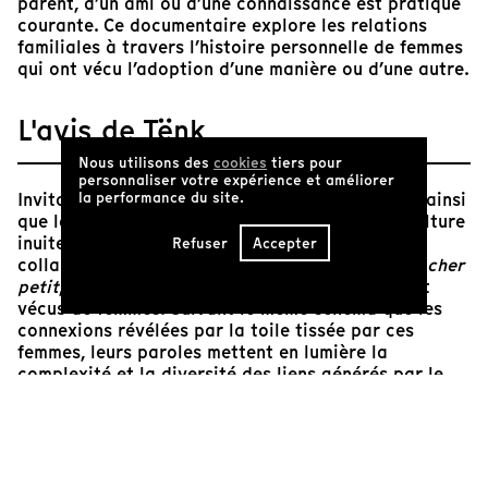
parent, d’un ami ou d’une connaissance est pratique
courante. Ce documentaire explore les relations
familiales à travers l’histoire personnelle de femmes
qui ont vécu l’adoption d’une manière ou d’une autre.
L'avis de Tënk
Nous utilisons des
cookies
tiers pour
personnaliser votre expérience et améliorer
Invitation à considérer les différentes facettes, ainsi
la performance du site.
que la prégnance, de l’adoption au sein de la culture
inuite, Marie-Hélène Cousineau articule, en
Refuser
Accepter
collaboration avec Mary Kunuk, dans
Unakuluk, cher
petit
, sa propre expérience avec divers récits et
vécus de femmes. Suivant le même schéma que les
connexions révélées par la toile tissée par ces
femmes, leurs paroles mettent en lumière la
complexité et la diversité des liens générés par le
processus adoptif chez les Inuits. Ici, l’adoption n’est
pas synonyme de scission et de non-dits, elle ne se
calque par sur un modèle unilatéral de la maternité,
elle est génératrice de nouvelles relations, remodèle
l’unité familiale sans nécessairement impliquer son