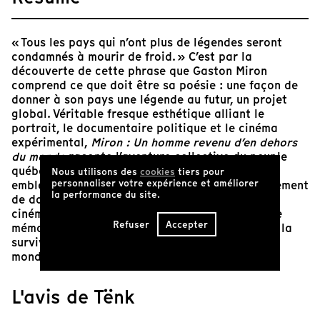
« Tous les pays qui n’ont plus de légendes seront
condamnés à mourir de froid. » C’est par la
découverte de cette phrase que Gaston Miron
comprend ce que doit être sa poésie : une façon de
donner à son pays une légende au futur, un projet
global. Véritable fresque esthétique alliant le
portrait, le documentaire politique et le cinéma
expérimental,
Miron : Un homme revenu d’en dehors
du monde
raconte l’aventure collective du peuple
québécois à travers l’oeuvre de son poète
Nous utilisons des
cookies
tiers pour
personnaliser votre expérience et améliorer
emblématique Gaston Miron. Constitué exclusivement
la performance du site.
de documents d’archives, cet essai
cinématographique, construit à la manière d’une
Refuser
Accepter
mémoire en fragments, se veut une réflexion sur la
survivance des cultures menacées à l’échelle du
monde.
L'avis de Tënk