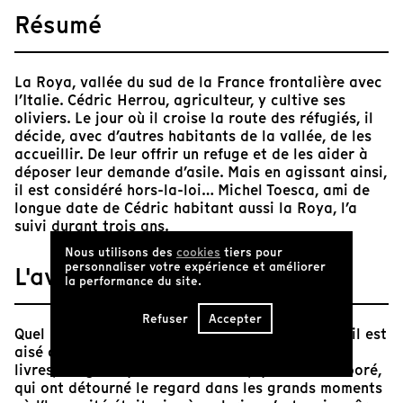
Résumé
La Roya, vallée du sud de la France frontalière avec
l’Italie. Cédric Herrou, agriculteur, y cultive ses
oliviers. Le jour où il croise la route des réfugiés, il
décide, avec d’autres habitants de la vallée, de les
accueillir. De leur offrir un refuge et de les aider à
déposer leur demande d’asile. Mais en agissant ainsi,
il est considéré hors-la-loi… Michel Toesca, ami de
longue date de Cédric habitant aussi la Roya, l’a
suivi durant trois ans.
Nous utilisons des
cookies
tiers pour
personnaliser votre expérience et améliorer
L'avis de Tënk
la performance du site.
Refuser
Accepter
Quel rôle jouons-nous dans l’Histoire ? Alors qu’il est
aisé de regarder de haut a posteriori, dans les
livres, les gens qui ont été lâches, qui ont collaboré,
qui ont détourné le regard dans les grands moments