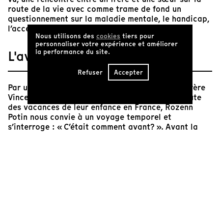
route de la vie avec comme trame de fond un
questionnement sur la maladie mentale, le handicap,
l’acceptation, la famille, l’amour…
Nous utilisons des
cookies
tiers pour
personnaliser votre expérience et améliorer
la performance du site.
L'avis de Tënk
Refuser
Accepter
Par une invitation à prendre le large avec son frère
Vincent en direction de Saint-Raphaël sur la route
des vacances de leur enfance en France, Rozenn
Potin nous convie à un voyage temporel et
s’interroge : « C’était comment avant? ». Avant la
maladie mentale de Vincent.
La réalisatrice mêle habilement archives
personnelles estivales, muettes, aux colorations
chaudes marquées par le mouvement et les jeux
d’enfants à des plans fixes où son frère adulte,
statique, fatigué, explique ce qu’il vit, sa
« colocation imposée ». Dans un monde virtuel, il n’a
de cesse de lutter des heures durant contre des