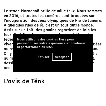
Le stade Maracanã brille de mille feux. Nous sommes
en 2016, et toutes les caméras sont braquées sur
l’inauguration des Jeux olympiques de Rio de Janeiro.
À quelques rues de là, c’est un tout autre monde.
Assis sur un toit, des gamins regardent de loin les
feux d’artifice. Nous sommes dans un bâtiment
fédéral en ruine, sous le joug des trafiquants. Là
Nous utilisons des
cookies
tiers pour
personnaliser votre expérience et améliorer
vivent une centaine de familles miséreuses, dérobées
la performance du site.
au regard des prestigieux visiteurs internationaux.
On y découvre peu à peu le lieu dans son intimité :
Refuser
Accepter
au gré des rencontres, les habitants se dévoilent,
dessinant ensemble le portrait d’un Rio oublié et
occulté.
L'avis de Tënk
D’un côté de l’autoroute, les déshérités de Rio de
Janeiro observent des hauteurs de leur immeuble
d’habitation en ruine le faste ostentatoire des