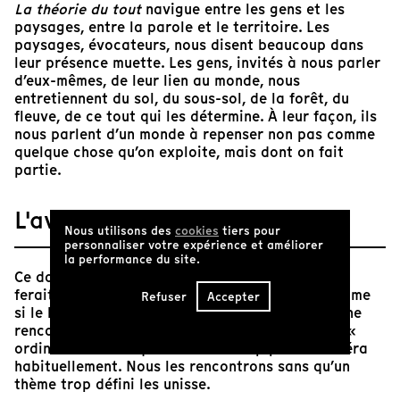
La théorie du tout
navigue entre les gens et les
paysages, entre la parole et le territoire. Les
paysages, évocateurs, nous disent beaucoup dans
leur présence muette. Les gens, invités à nous parler
d’eux-mêmes, de leur lien au monde, nous
entretiennent du sol, du sous-sol, de la forêt, du
fleuve, de ce tout qui les détermine. À leur façon, ils
nous parlent d’un monde à repenser non pas comme
quelque chose qu’on exploite, mais dont on fait
partie.
L'avis de Tënk
Nous utilisons des
cookies
tiers pour
personnaliser votre expérience et améliorer
la performance du site.
Ce documentaire ressemble à un
roadtrip
qu’on
ferait avec la cinéaste à travers le Québec. Comme
Refuser
Accepter
si le hasard l’avait menée d’un lieu à l’autre, d’une
rencontre à l’autre. On découvre ainsi des gens «
ordinaires » vers qui on tourne trop peu la caméra
habituellement. Nous les rencontrons sans qu’un
thème trop défini les unisse.