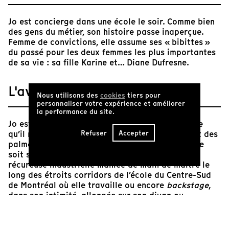
Jo est concierge dans une école le soir. Comme bien
des gens du métier, son histoire passe inaperçue.
Femme de convictions, elle assume ses « bibittes »
du passé pour les deux femmes les plus importantes
de sa vie : sa fille Karine et… Diane Dufresne.
L'avis de Tënk
Nous utilisons des
cookies
tiers pour
personnaliser votre expérience et améliorer
la performance du site.
Jo est une rockstar. Une vraie. La preuve vivante
Refuser
Accepter
qu’il ne faut pas nécessairement être au sommet des
palmarès pour avoir le sens du spectacle. Que ce
soit sur scène, à vive allure au volant de sa
récureuse industrielle maniée de main de maître le
long des étroits corridors de l’école du Centre-Sud
de Montréal où elle travaille ou encore
backstage
,
dans son intimité, allongée sur son divan ou
épluchant un vieil album photos, Jo nous captive,
embrase l’écran de sa seule présence.