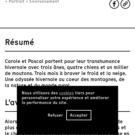
•
Portrait
•
Environnement
Résumé
Carole et Pascal partent pour leur transhumance
hivernale avec trois ânes, quatre chiens et un millier
de moutons. Trois mois à braver le froid et la neige.
Une odyssée hivernale au coeur des montagnes, de
la nature et du monde rural.
Nous utilisons des
cookies
tiers pour
personnaliser votre expérience et améliorer
L'avis de Tënk
la performance du site.
Refuser
Accepter
Alors que la société actuelle semble s’enfoncer de
plus en plus dans la cupidité des multinationales et
le chaos capitaliste, des voix s’élèvent sans cesse en