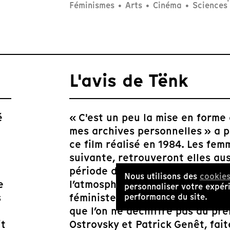
Féminismes
•
Arts
•
Cinéma
•
Sciences 
L'avis de Tënk
é
« C'est un peu la mise en forme 
mes archives personnelles » a p
ce film réalisé en 1984. Les fem
suivante, retrouveront elles au
période des communautés créées
Nous utilisons des
cookie
e
l’atmosphère joyeuse et festive
personnaliser votre expéri
s
féministes de l’époque ! Le mon
performance du site.
que l’on ne déchiffre pas au pr
it
Ostrovsky et Patrick Genêt, fait