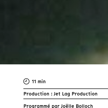
11 min
Production : Jet Lag Production
Programmé par
Joëlle Bolloch