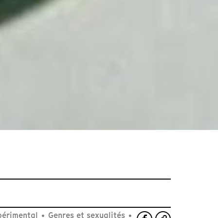
érimental
•
Genres et sexualités
•