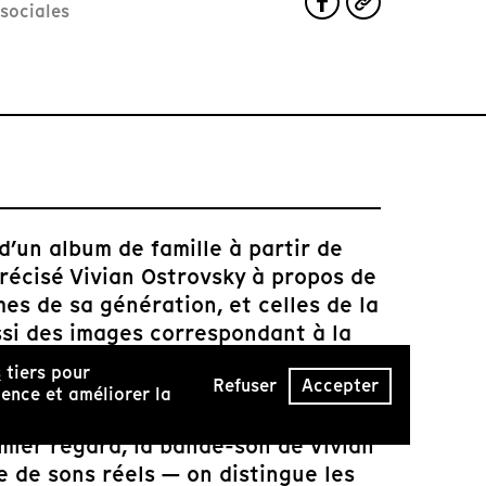
sociales
d’un album de famille à partir de
récisé Vivian Ostrovsky à propos de
mes de sa génération, et celles de la
ssi des images correspondant à la
 dans la suite de Mai 68, et
s
tiers pour
Refuser
Accepter
 qui régnait dans les groupes
ence et améliorer la
tage haché, le défilement d’images
emier regard, la bande-son de Vivian
e de sons réels — on distingue les