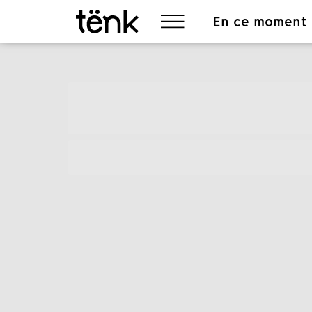
En ce moment
Item
1
of
4