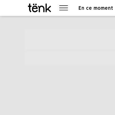
En ce moment
Item
1
of
4