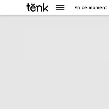
En ce moment
Item
1
of
4