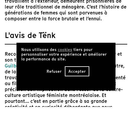
travaillent à l’extérieur, demeurent prisonnières de
leur rôle traditionnel de ménagère. C’est l’histoire de
générations de femmes qui sont parvenues à
composer entre la force brutale et l’ennui.
L'avis de Tënk
Nous utilisons des
cookies
tiers pour
Reconnue pour sa personnalité haute en couleur et
personnaliser votre expérience et améliorer
la performance du site.
son talent de comédienne remarquable,
Luce
Guilbeault
est une figure incontournable du théâtre,
de la télévision et du cinéma québécois. Si son
Refuser
Accepter
travail en tant qu’actrice a largement été commenté
au fil des années, peu d’écrits documentent avec
précision son implication dans l’essor de la contre-
culture artistique féministe montréalaise. Et
pourtant… c’est en partie grâce à sa grande
créativité et sa curiosité débordante que nous
pouvons aujourd’hui apprécier la lecture et le
visionnement de la pièce de théâtre
révolutionnaire
La Nef et ses sorcières
, redécouvrir
la pensée de grandes écrivaines féministes