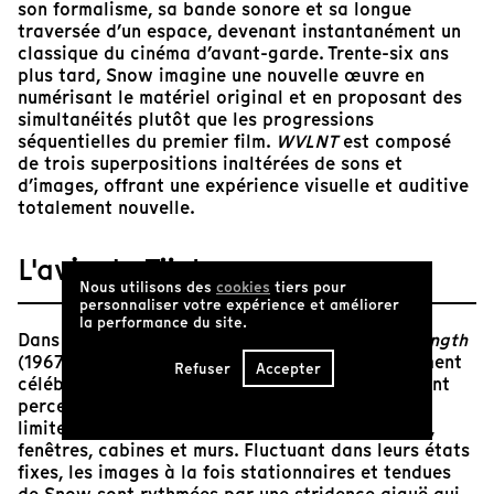
son formalisme, sa bande sonore et sa longue
traversée d’un espace, devenant instantanément un
classique du cinéma d’avant-garde. Trente-six ans
plus tard, Snow imagine une nouvelle œuvre en
numérisant le matériel original et en proposant des
simultanéités plutôt que les progressions
séquentielles du premier film.
WVLNT
est composé
de trois superpositions inaltérées de sons et
d’images, offrant une expérience visuelle et auditive
totalement nouvelle.
L'avis de Tënk
Nous utilisons des
cookies
tiers pour
personnaliser votre expérience et améliorer
la performance du site.
Dans cette itération remixée de l'œuvre
Wavelength
(1967) de Michael Snow, souvent citée et largement
Refuser
Accepter
célébrée, trois superpositions ondulent et rendent
perceptible la tension qui active les plans des
limites intérieures, par ailleurs animées - portes,
fenêtres, cabines et murs. Fluctuant dans leurs états
fixes, les images à la fois stationnaires et tendues