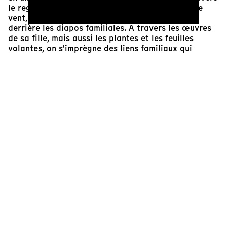
le regard du réalisateur, cette maison s'anime. Le
vent, les couleurs, la matière. Ça vibre, ça vit
derrière les diapos familiales. À travers les œuvres
de sa fille, mais aussi les plantes et les feuilles
volantes, on s'imprègne des liens familiaux qui
hantent, parfois avec tendresse, les maisons qu'on
habite. La solitude de Mihaly se fait d'autant plus
palpable qu'elle n'a pas toujours existé. Le film ne
nous dit pas pourquoi sa fille s’est éloignée, mais
nous permet de saisir quelque chose de leur lien.
Alizée Mandereau
Programmatrice