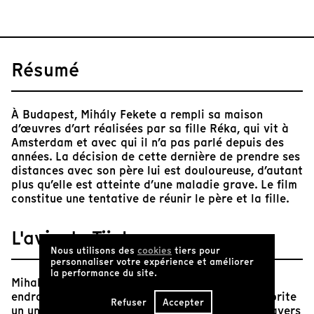
Résumé
À Budapest, Mihály Fekete a rempli sa maison
d’œuvres d’art réalisées par sa fille Réka, qui vit à
Amsterdam et avec qui il n’a pas parlé depuis des
années. La décision de cette dernière de prendre ses
distances avec son père lui est douloureuse, d’autant
plus qu’elle est atteinte d’une maladie grave. Le film
constitue une tentative de réunir le père et la fille.
L'avis de Tënk
Nous utilisons des
cookies
tiers pour
personnaliser votre expérience et améliorer
la performance du site.
Mihaly a invité Eneos Çarka dans sa maison. Un
endroit coupé du monde par les arbres et qui abrite
Refuser
Accepter
un univers. Celui que Mihaly s'est construit. À travers