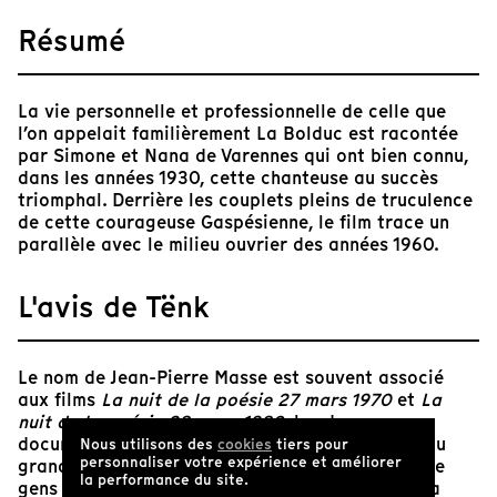
Résumé
La vie personnelle et professionnelle de celle que
l’on appelait familièrement La Bolduc est racontée
par Simone et Nana de Varennes qui ont bien connu,
dans les années 1930, cette chanteuse au succès
triomphal. Derrière les couplets pleins de truculence
de cette courageuse Gaspésienne, le film trace un
parallèle avec le milieu ouvrier des années 1960.
L'avis de Tënk
Le nom de Jean-Pierre Masse est souvent associé
aux films
La nuit de la poésie 27 mars 1970
et
La
nuit de la poésie 28 mars 1980
, les deux
documentaires culte qu’il a co-réalisés auprès du
Nous utilisons des
cookies
tiers pour
personnaliser votre expérience et améliorer
grand Jean-Claude Labrecque. Cependant, peu de
la performance du site.
gens savent qu’en 1968, il a consacré un film à la