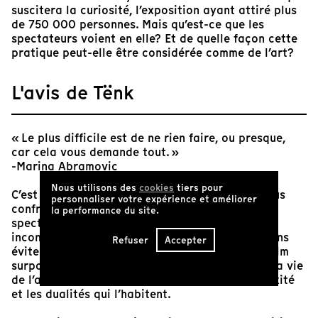
suscitera la curiosité, l’exposition ayant attiré plus
de 750 000 personnes. Mais qu’est-ce que les
spectateurs voient en elle? Et de quelle façon cette
pratique peut-elle être considérée comme de l’art?
L'avis de Tënk
« Le plus difficile est de ne rien faire, ou presque,
car cela vous demande tout. »
-Marina Abramovic
Nous utilisons des
cookies
tiers pour
C’est aux paradoxes de l’art et de la vie que nous
personnaliser votre expérience et améliorer
confronte ce documentaire à la fois intime et
la performance du site.
spectaculaire célébrant l’œuvre d’une artiste
incontournable de l’art corporel performatif. Sans
Refuser
Accepter
éviter une certaine forme de complaisance, le film
surpasse l’usuel traitement hagiographique de la vie
de l’artiste en embrassant volontiers la complexité
et les dualités qui l’habitent.