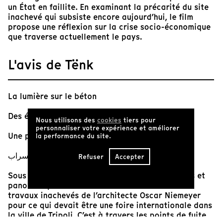
un État en faillite. En examinant la précarité du site
inachevé qui subsiste encore aujourd’hui, le film
propose une réflexion sur la crise socio-économique
que traverse actuellement le pays.
L'avis de Tënk
La lumière sur le béton
Des échos radiophoniques
Nous utilisons des
cookies
tiers pour
personnaliser votre expérience et améliorer
Une plante qui pousse parmi les fissures
la performance du site.
كیف لا نغرق في السراب
Refuser
Accepter
Sous l’œil de Joyce Joumaa, travellings optiques et
panoramiques latéraux nous font découvrir les
travaux inachevés de l’architecte Oscar Niemeyer
pour ce qui devait être une foire internationale dans
la ville de Tripoli. C’est à travers les points de fuite