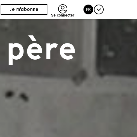
Je m'abonne
FR
Se connecter
n père