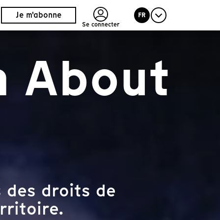
Je m'abonne
FR
Se connecter
m About
 des droits de
rritoire.