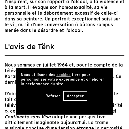
l’inspirent, sur son rapport à l’alcool, à la violence et
à la mort. Il évoque son homosexualité, sa vie
personnelle et le débordement excessif de celle-ci
dans sa peinture. Un portrait exceptionnel saisi sur
le vif, au fil d’une conversation à bâtons rompus
menée dans le désordre et l’alcool.
L'avis de Tënk
Nous sommes en juillet 1964 et, pour le compte de la
télévision suisse romande, le réalisateur Pierre
Nous utilisons des
cookies
tiers pour
Koralnik filme Bacon dans son atelier, à Londres. Ce
personnaliser votre expérience et améliorer
dernier a 55 ans.
la performance du site.
D’abord, pour les spectateurs que nous sommes, le
Refuser
Accepter
fait que cette pièce unique soit destinée à la
télévision fait rêver. Tourné en mode « cinéma vérité
», ce segment du magazine d’information mensuel
Continents sans Visa
adopte une perspective
difficilement imaginable aujourd’hui. La trame
musicale ponctue d’une tension étrange la nervosité