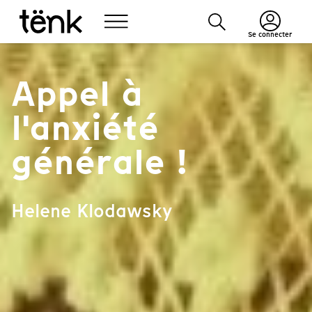
Se connecter
Appel à
l'anxiété
générale !
Helene Klodawsky