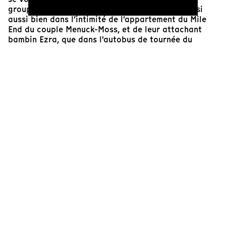
groupe de musique indépendant. Elle plonge ainsi
aussi bien dans l’intimité de l'appartement du Mile
End du couple Menuck-Moss, et de leur attachant
bambin Ezra, que dans l'autobus de tournée du
quintette. Son film fait écho à
Low in Europe
(Sebastian Schrade, 2004), qui suivait le trio
américain Low sur les routes du Vieux Continent,
accompagné de la jeune fille du couple de la
formation.
Comme le politique est au coeur de la démarche de
Thee Silver Mt. Zion – et de celle de la mythique
formation Godspeed You! Black Emperor, dont
Menuck est l’un des membres fondateurs –, le film de
Klodawski, en plus d’aborder de front la question de
la parentalité et des rôles traditionnels associés à
celle-ci, propose en outre un habile détour par le
printemps étudiant québécois de 2012. En ces temps
anxiogènes que nous vivons, quoi de mieux que la
farouche indépendance de ces musicien·ne·s pour
donner l’envie de continuer le combat?