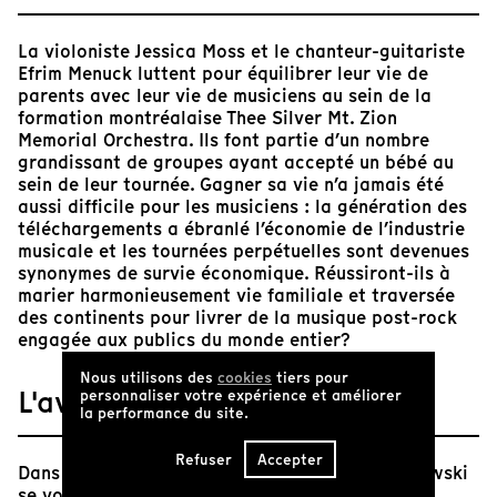
La violoniste Jessica Moss et le chanteur-guitariste
Efrim Menuck luttent pour équilibrer leur vie de
parents avec leur vie de musiciens au sein de la
formation montréalaise Thee Silver Mt. Zion
Memorial Orchestra. Ils font partie d’un nombre
grandissant de groupes ayant accepté un bébé au
sein de leur tournée. Gagner sa vie n’a jamais été
aussi difficile pour les musiciens : la génération des
téléchargements a ébranlé l’économie de l’industrie
musicale et les tournées perpétuelles sont devenues
synonymes de survie économique. Réussiront-ils à
marier harmonieusement vie familiale et traversée
des continents pour livrer de la musique post-rock
engagée aux publics du monde entier?
Nous utilisons des
cookies
tiers pour
L'avis de Tënk
personnaliser votre expérience et améliorer
la performance du site.
Refuser
Accepter
Dans
Appel à l’anxiété générale !
, Helene Klodawski
se voit offrir un accès inédit au quotidien d’un