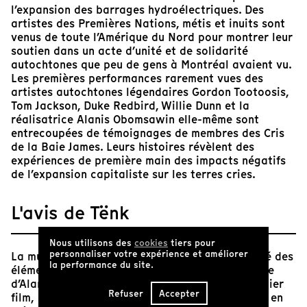
l’expansion des barrages hydroélectriques. Des
artistes des Premières Nations, métis et inuits sont
venus de toute l’Amérique du Nord pour montrer leur
soutien dans un acte d’unité et de solidarité
autochtones que peu de gens à Montréal avaient vu.
Les premières performances rarement vues des
artistes autochtones légendaires Gordon Tootoosis,
Tom Jackson, Duke Redbird, Willie Dunn et la
réalisatrice Alanis Obomsawin elle-même sont
entrecoupées de témoignages de membres des Cris
de la Baie James. Leurs histoires révèlent des
expériences de première main des impacts négatifs
de l’expansion capitaliste sur les terres cries.
L'avis de Tënk
Nous utilisons des
cookies
tiers pour
personnaliser votre expérience et améliorer
La musique et la tradition orale ont toujours été des
la performance du site.
éléments d’une importance capitale dans l’œuvre
d’Alanis Obomsawin, et ce, depuis son tout premier
Refuser
Accepter
film,
Christmas at Moose Factory
(1971), qui met en