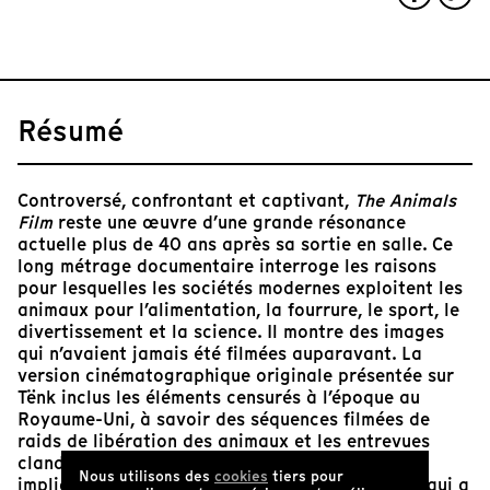
Résumé
Controversé, confrontant et captivant,
The Animals
Film
reste une œuvre d’une grande résonance
actuelle plus de 40 ans après sa sortie en salle. Ce
long métrage documentaire interroge les raisons
pour lesquelles les sociétés modernes exploitent les
animaux pour l’alimentation, la fourrure, le sport, le
divertissement et la science. Il montre des images
qui n’avaient jamais été filmées auparavant. La
version cinématographique originale présentée sur
Tënk inclus les éléments censurés à l’époque au
Royaume-Uni, à savoir des séquences filmées de
raids de libération des animaux et les entrevues
clandestines tournées avec les militant·e·s
Nous utilisons des
cookies
tiers pour
impliqué·e·s. Un film historiquement important qui a