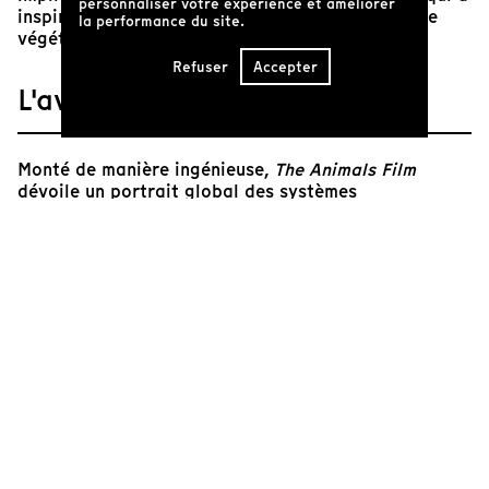
personnaliser votre expérience et améliorer
inspiré des générations de végétarien·ne·s et de
la performance du site.
végétalien·ne·s à travers le monde.
Refuser
Accepter
L'avis de Tënk
Monté de manière ingénieuse,
The Animals Film
dévoile un portrait global des systèmes
d'exploitations animales. Passant de la chasse
traditionnelle en Grande-Bretagne, à l'industrie
laitière aux expérimentations animales faites sur des
singes,– les grandes victimes du lobbyisme
scientifique –, Myriam Alaux et Victor Schonfeld
profitent de l’insouciance de l’époque envers ces
enjeux pour obtenir des images jamais vues
auparavant.
Ce qui fait la force de ce film, c’est de jumeler à un
regard très militant une multitude d’opinions. Les
cinéastes ont réussi à capter des témoignages très
honnêtes d’acteurs importants de la maltraitance