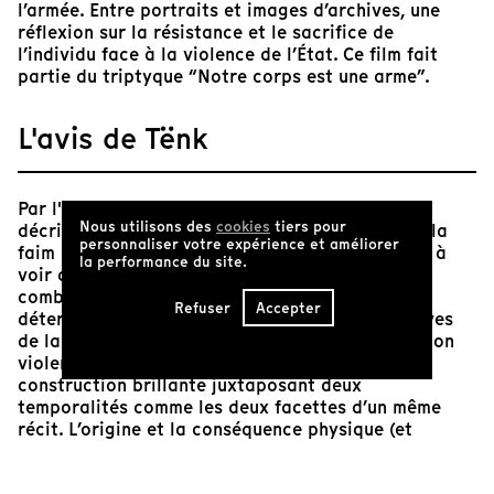
l’armée. Entre portraits et images d’archives, une
réflexion sur la résistance et le sacrifice de
l’individu face à la violence de l’État. Ce film fait
partie du triptyque “Notre corps est une arme”.
L'avis de Tënk
Par l'interrogation frontale de deux rescapées
Nous utilisons des
cookies
tiers pour
décrivant les terribles séquelles d’une grève de la
personnaliser votre expérience et améliorer
faim menée en prison, Clarisse Hahn nous donne à
la performance du site.
voir dans ce court film un portrait saisissant du
combat politique et de la mise à l'épreuve de sa
Refuser
Accepter
détermination. Par le montage d'images d’archives
de la télévision turque témoignant de l’arrestation
violente de militants kurdes, le film élabore une
construction brillante juxtaposant deux
temporalités comme les deux facettes d’un même
récit. L’origine et la conséquence physique (et
médicale) d’une lutte se mettent ainsi à raconter une
troisième histoire hors-champ : le temps de