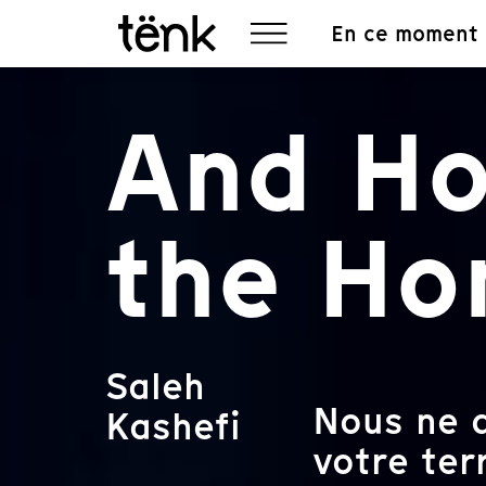
En ce moment
And Ho
the Ho
Saleh
Nous ne d
Kashefi
votre terr