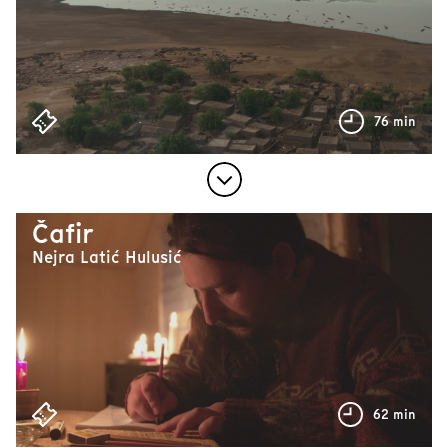
76 min
Čafir
Nejra Latić Hulusić
62 min