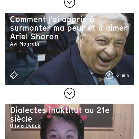
Comment j'ai appris à
surmonter ma peur et à aimer
Ariel Sharon
Avi Mograbi
61 min
Dialectes inuktitut au 21e
siècle
Ulivia Uviluk