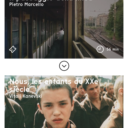
Pietro Marcello
56 min
Nous, les enfants du XXe
siècle
Vitali Kanevski