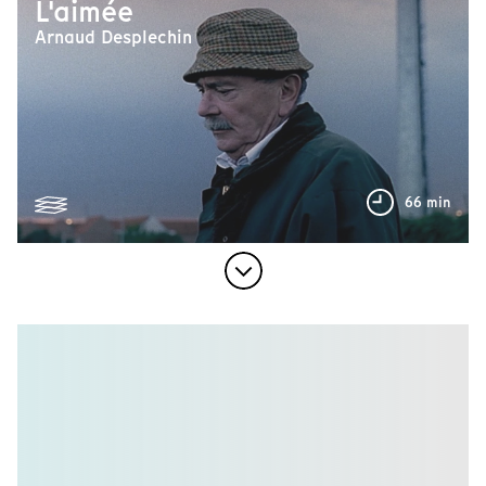
L'aimée
Arnaud Desplechin
66 min