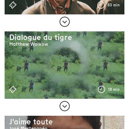
83 min
Dialogue du tigre
Matthew Wolkow
18 min
J'aime toute
José Mestenapéo