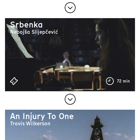
Srbenka
Nebojša Slijepčević
72 min
An Injury To One
Travis Wilkerson