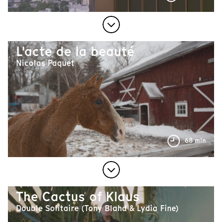
L'acte de la beauté
Nicolas Paquet
68 min
The Cactus of Klaus
Double Solitaire (Tony Blahd & Lydia Fine)