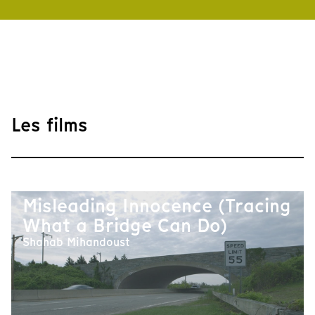
Les films
Misleading Innocence (Tracing
What a Bridge Can Do)
Shahab Mihandoust