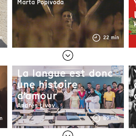
Marta Popivoda
n
22 min
La langue est donc
une histoire
d'amour
Andrés Livov
n
89 min