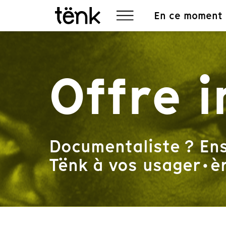
En ce moment
Offre i
Documentaliste ? Ens
Tënk à vos usager·èr