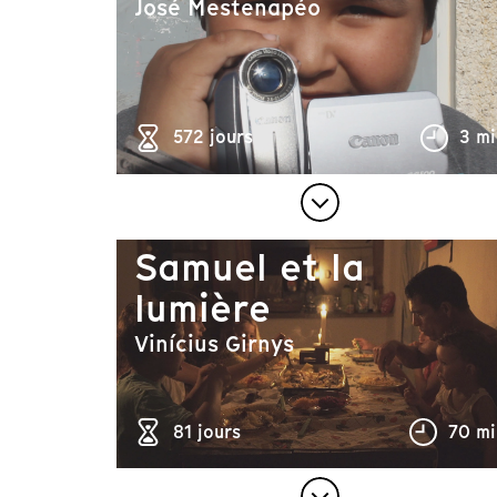
José Mestenapéo
572 jours
3 mi
Samuel et la
lumière
Vinícius Girnys
81 jours
70 mi