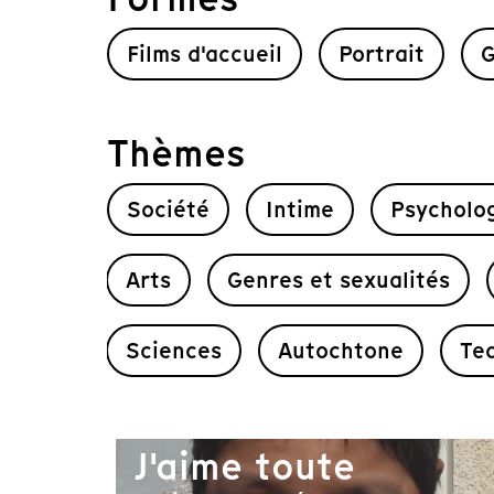
Films d'accueil
Portrait
G
Thèmes
Société
Intime
Psycholo
Arts
Genres et sexualités
Sciences
Autochtone
Te
J'aime toute