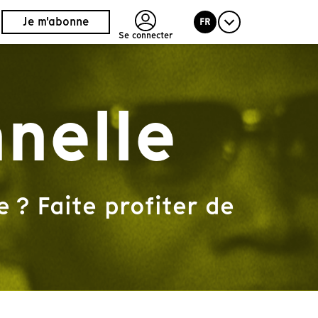
Je m'abonne
FR
Se connecter
nnelle
 ? Faite profiter de