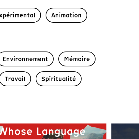
xpérimental
Animation
Environnement
Mémoire
Travail
Spiritualité
Whose Language
Goi