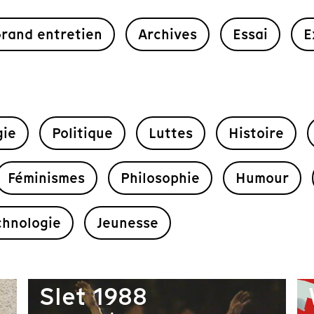
rand entretien
Archives
Essai
E
gie
Politique
Luttes
Histoire
Féminismes
Philosophie
Humour
chnologie
Jeunesse
Slet 1988