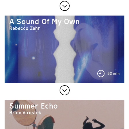
A Sound Of My Own
Rebecca Zehr
52 min
Summer Echo
Brian Virostek