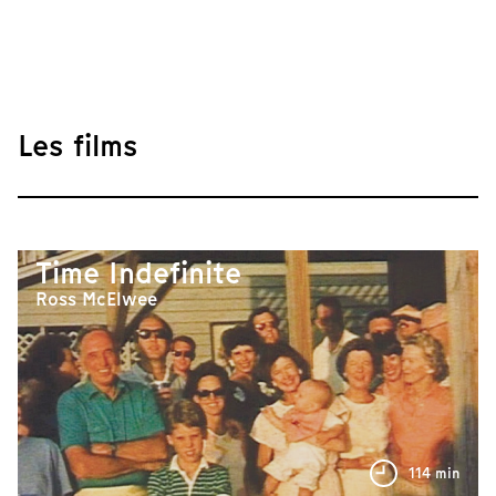
Les films
Time Indefinite
Ross McElwee
114 min