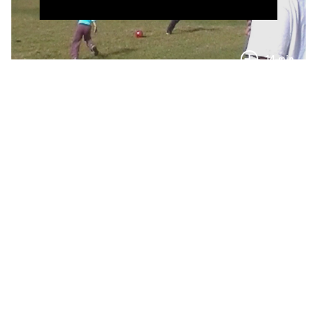
14 min
Clémence
Myriam Ben Saïd
18 min