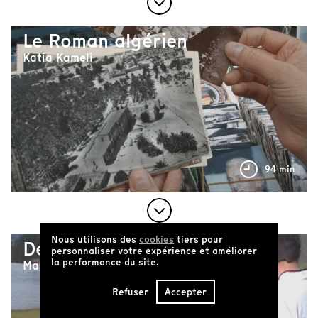
Le Roman algérien
Katia Kameli
94 min
Nous utilisons des
cookies
tiers pour
Después del Silencio
personnaliser votre expérience et améliorer
la performance du site.
Matilde-Luna Perotti
Refuser
Accepter