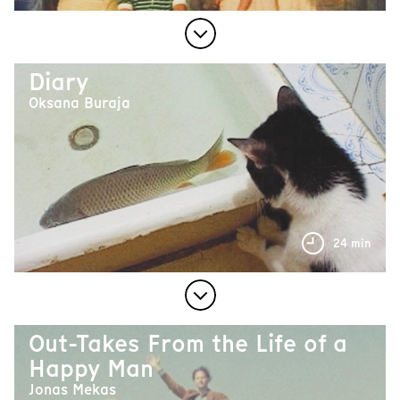
Diary
Oksana Buraja
24 min
Out-Takes From the Life of a
Happy Man
Jonas Mekas