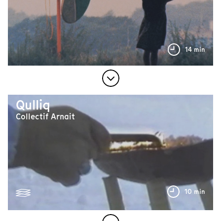
14 min
Qulliq
Collectif Arnait
10 min