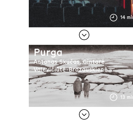
14 mi
Purga
Antanas Skučas, Gintarė
Valevičiūtė-Brazauskienė
13 mi