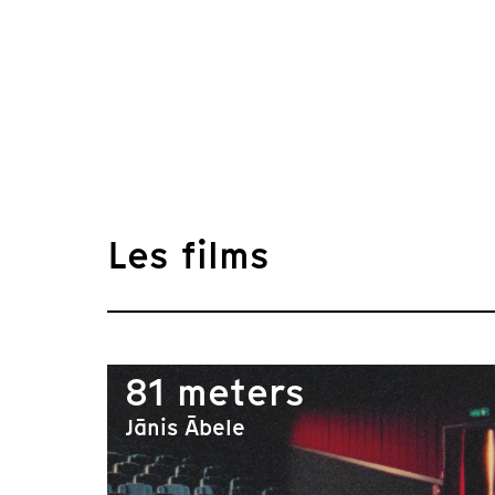
Les films
81 meters
Jānis Ābele