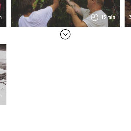
n
15 min
n