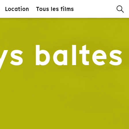
Location
Tous les films
ys baltes