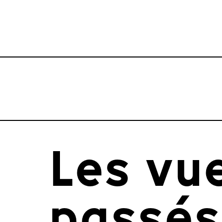
Les vu
passés