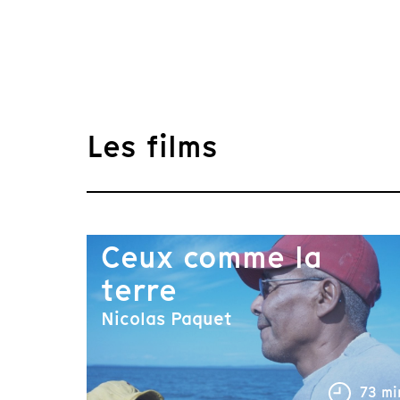
Les films
Ceux comme la
terre
Nicolas Paquet
73 mi