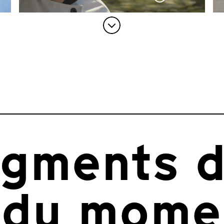
agments d
 du mome