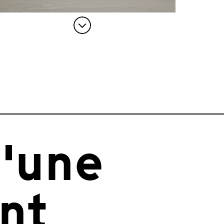
'une
nt