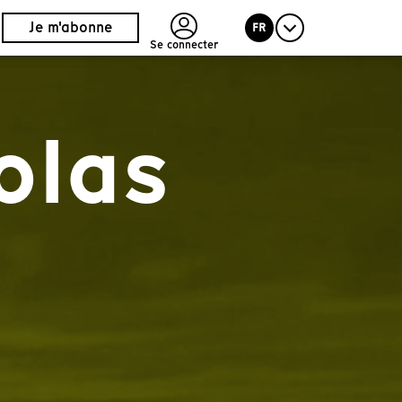
Je m'abonne
FR
Se connecter
olas