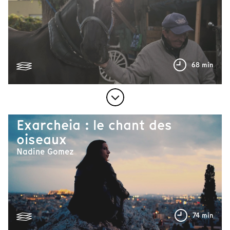
68 min
Exarcheia : le chant des
oiseaux
Nadine Gomez
74 min