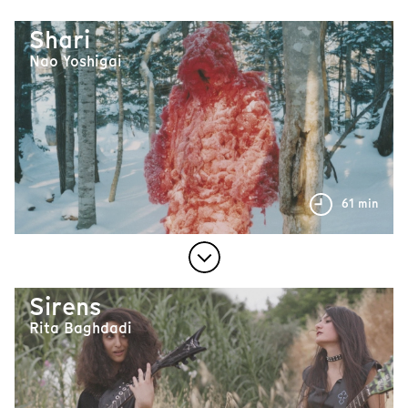
Shari
Nao Yoshigai
61 min
Sirens
Rita Baghdadi