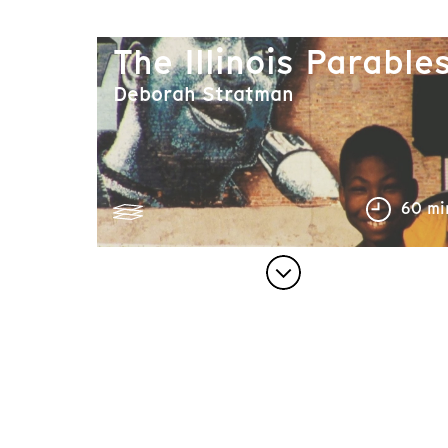
The Illinois Parable
Deborah Stratman
60 mi