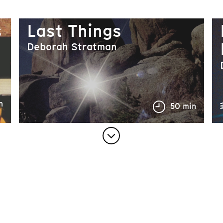
s
Last Things
Deborah Stratman
n
50 min