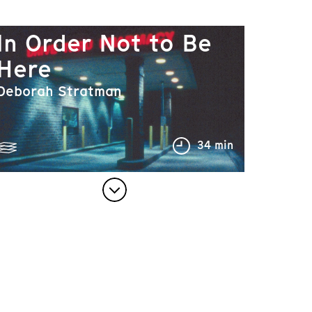
In Order Not to Be
Here
Deborah Stratman
34 min