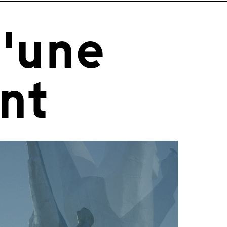
'une
nt