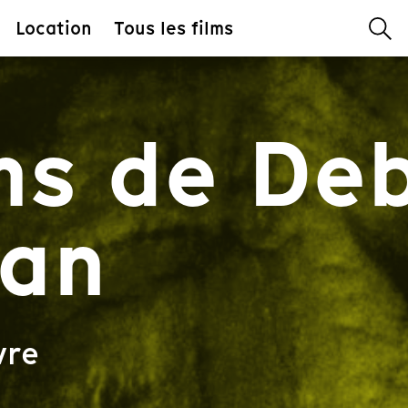
Location
Tous les films
lms de De
an
vre