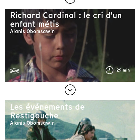
Richard Cardinal : le cri d'un
enfant métis
Alanis Obomsawin
29 min
Les événements de
Restigouche
Alanis Obomsawin