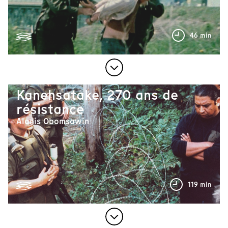
46 min
Kanehsatake, 270 ans de
résistance
Alanis Obomsawin
119 min