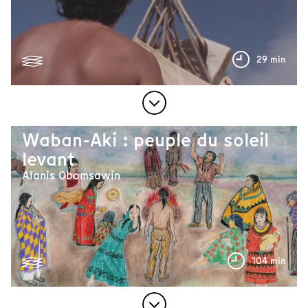
29 min
Waban-Aki : peuple du soleil
levant
Alanis Obomsawin
104 min