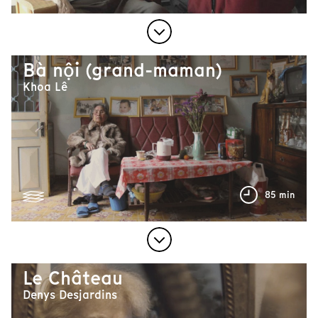
Bà nội (grand-maman)
Khoa Lê
85 min
Le Château
Denys Desjardins