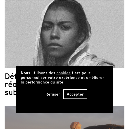
Nous utilisons des
cookies
tiers pour
Détraumatiser les
personnaliser votre expérience et améliorer
réalités afro-
la performance du site.
subsahariennes
Refuser
Accepter