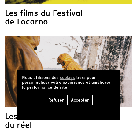
Les films du Festival
de Locarno
Nous utilisons des
cookies
tiers pour
personnaliser votre expérience et améliorer
la performance du site.
Refuser
Accepter
Les films de Visions
du réel