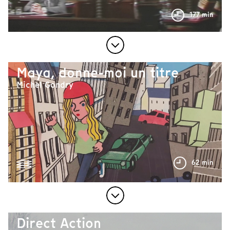
177 min
Maya, donne-moi un titre
Michel Gondry
62 min
Direct Action