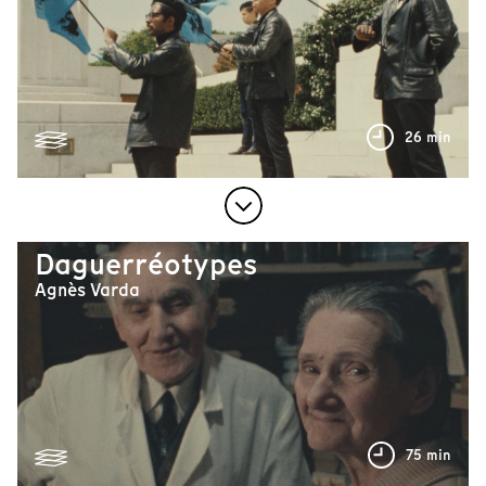
26 min
Daguerréotypes
Agnès Varda
75 min