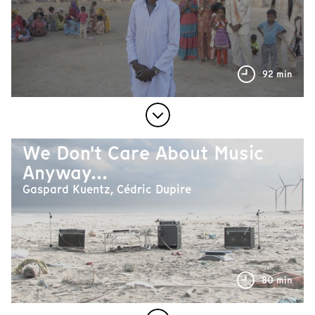
92 min
We Don't Care About Music
Anyway...
Gaspard Kuentz, Cédric Dupire
80 min