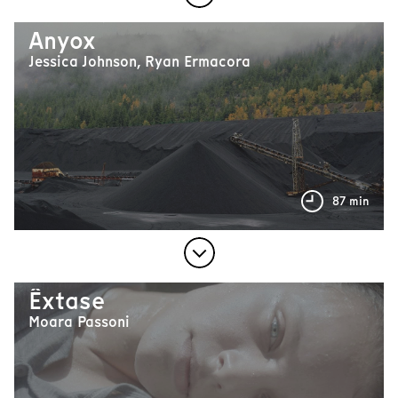
Anyox
Jessica Johnson, Ryan Ermacora
87 min
Êxtase
Moara Passoni