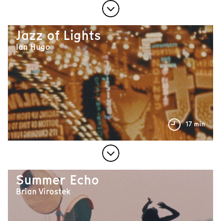
Jazz of Lights
Ian Hugo
17 min
Summer Echo
Brian Virostek