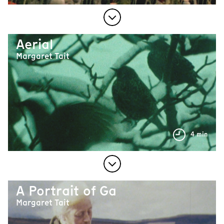
Aerial
Margaret Tait
4 min
A Portrait of Ga
Margaret Tait