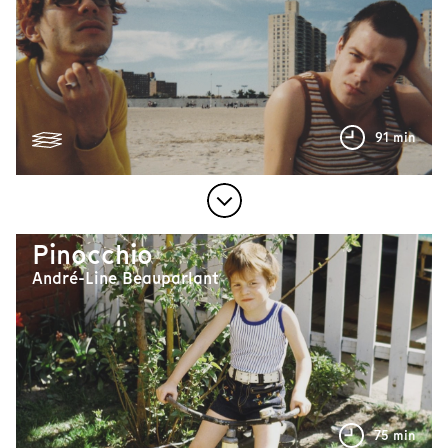
91 min
Pinocchio
André-Line Beauparlant
75 min