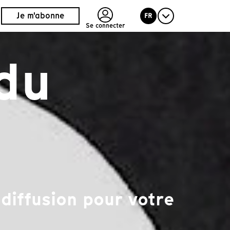
Je m'abonne
FR
Se connecter
du
diffusion pour votre