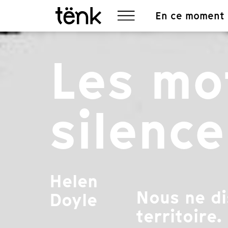
En ce moment
Les mo
silence
Helen
Nous ne di
Doyle
territoire.