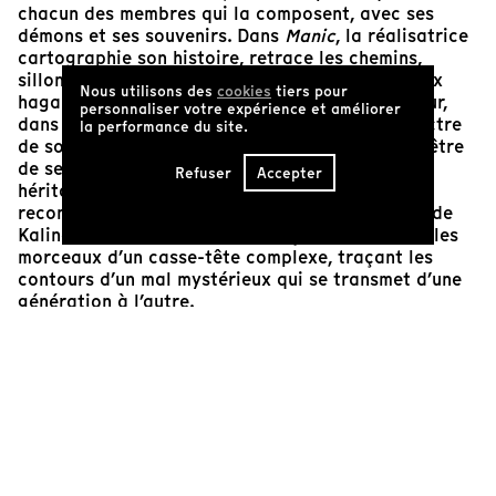
chacun des membres qui la composent, avec ses
démons et ses souvenirs. Dans
Manic
, la réalisatrice
cartographie son histoire, retrace les chemins,
sillonne et scrute là d’où elle vient. Dans les yeux
Nous utilisons des
cookies
tiers pour
hagards de son frère, dans les délires de sa sœur,
personnaliser votre expérience et améliorer
dans des images anciennes. Elle poursuit le spectre
la performance du site.
de son père bipolaire pour appréhender le mal-être
de ses frères et sœurs et mieux accepter cet
Refuser
Accepter
héritage familial qui la hante. Sorte de
reconstruction d’une filiation trouble, l’enquête de
Kalina Bertin est surtout une façon d’assembler les
morceaux d’un casse-tête complexe, traçant les
contours d’un mal mystérieux qui se transmet d’une
génération à l’autre.
Khoa Lê
Cinéaste