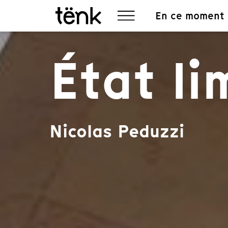
En ce moment
État li
Nicolas Peduzzi