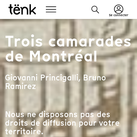
Se connecter
Trois camarades
de Montréal
Giovanni Princigalli, Bruno
Ramirez
Nous ne disposons pas des
droits de diffusion pour votre
territoire.