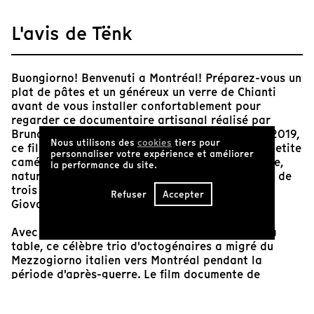
L'avis de Tënk
Buongiorno! Benvenuti a Montréal! Préparez-vous un
plat de pâtes et un généreux un verre de Chianti
avant de vous installer confortablement pour
regarder ce documentaire artisanal réalisé par
Bruno Ramirez et Giovanni Princigalli. Sorti en 2019,
Nous utilisons des
cookies
tiers pour
ce film de 52 minutes filmé à l'épaule avec une petite
personnaliser votre expérience et améliorer
caméra digitale offre une exploration sur mesure,
la performance du site.
naturelle et poignante des vies et de l'activisme de
trois immigrants italiens vivant à Montréal :
Refuser
Accepter
Giovanni, Francesco et Salvatore.
Avec un magnum de Marques de Méricourt sur la
table, ce célèbre trio d'octogénaires a migré du
Mezzogiorno italien vers Montréal pendant la
période d'après-guerre. Le film documente de
manière pragmatique leur engagement de toute une
vie envers les idéologies socialistes et communistes,